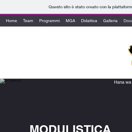
Questo sito è stato creato con la piattafor
Home
Team
Programmi
MGA
Didattica
Galleria
Doc
info@edgardogiuntini.it
GYMNA
Hana wa 
MODULISTICA